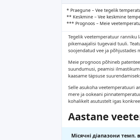
* Praegune – Vee tegelik temperat
** Keskmine – Vee keskmine temper
*** Prognoos – Meie veetemperat
Tegelik veetemperatuur ranniku lä
pikemaajalisi tugevaid tuuli. Te
soojendatud vee ja põhjustades 
Meie prognoos põhineb patenteeri
suundumusi, peamisi ilmastikumus
kaasame täpsuse suurendamiseks 
Selle asukoha veetemperatuuri an
mere ja ookeani pinnatemperatuu
kohalikelt asutustelt igas konkr
Aastane veete
Місячні діапазони темп. 