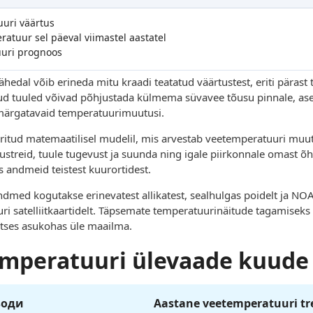
uuri väärtus
atuur sel päeval viimastel aastatel
uuri prognoos
hedal võib erineda mitu kraadi teatatud väärtustest, eriti päras
atud tuuled võivad põhjustada külmema süvavee tõusu pinnale, as
märgatavaid temperatuurimuutusi.
tud matemaatilisel mudelil, mis arvestab veetemperatuuri muutus
treid, tuule tugevust ja suunda ning igale piirkonnale omast õ
andmeid teistest kuurortidest.
dmed kogutakse erinevatest allikatest, sealhulgas poidelt ja NO
ri satelliitkaartidelt. Täpsemate temperatuurinäitude tagamise
eetses asukohas üle maailma.
mperatuuri ülevaade kuude 
води
Aastane veetemperatuuri tr