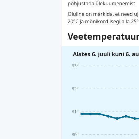
põhjustada ülekuumenemist.
Oluline on märkida, et need u
20°C ja mõnikord isegi alla 25
Veetemperatuuri
Alates 6. juuli kuni 6. a
33°
32°
31°
30°