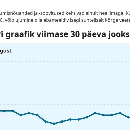
jumisnõuanded ja -soovitused kehtivad ainult hea ilmaga. 
°C, võib ujumine olla ebameeldiv isegi suhteliselt kõrge vee
 graafik viimase 30 päeva jooks
ugust