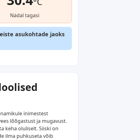
°C
Nädal tagasi
teiste asukohtade jaoks
loolised
enamikule inimestest
vees lõõgastust ja mugavust.
keha oluliselt. Siiski on
ude ilma puhkuseta võib