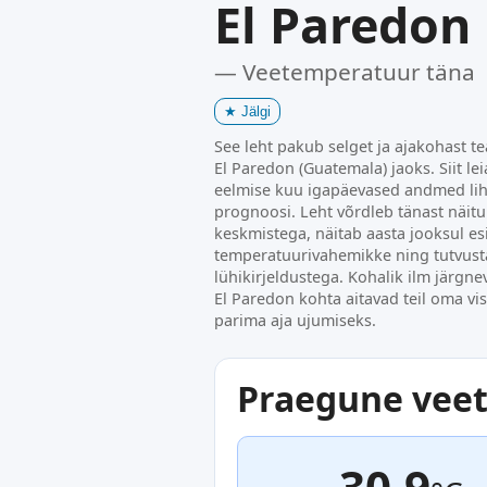
El Paredon
— Veetemperatuur täna
★
Jälgi
See leht pakub selget ja ajakohast t
El Paredon (Guatemala) jaoks. Siit le
eelmise kuu igapäevased andmed lih
prognoosi. Leht võrdleb tänast näitu 
keskmistega, näitab aasta jooksul es
temperatuurivahemikke ning tutvust
lühikirjeldustega. Kohalik ilm järgn
El Paredon kohta aitavad teil oma visi
parima aja ujumiseks.
Praegune vee
30.9