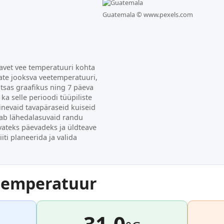
Guatemala ©
www.pexels.com
eavet vee temperatuuri kohta
iate jooksva veetemperatuuri,
tsas graafikus ning 7 päeva
ka selle perioodi tüüpiliste
inevaid tavapäraseid kuiseid
ab lähedalasuvaid randu
evateks päevadeks ja üldteave
iti planeerida ja valida
temperatuur
31.0