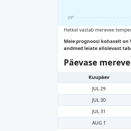
29°
Hetkel vastab merevee tempera
Meie prognoosi kohaselt on 
andmed leiate allolevast tabe
Päevase mereve
Kuupäev
JUL 29
JUL 30
JUL 31
AUG 1