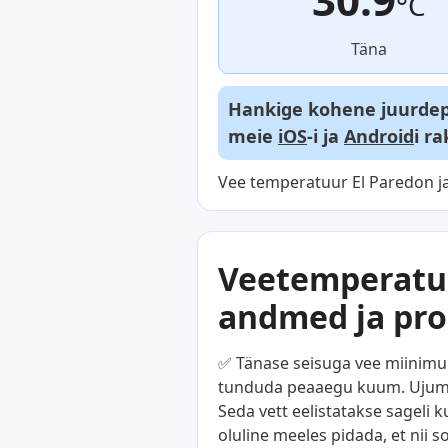
°C
Täna
Hankige kohene juurdepä
meie
iOS
-i ja
Android
i r
Vee temperatuur El Paredon ja
Veetemperatuu
andmed ja pr
✅ Tänase seisuga vee miinimum
tunduda peaaegu kuum. Ujumine
Seda vett eelistatakse sageli 
oluline meeles pidada, et nii 