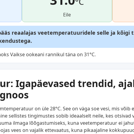
°C
Eile
äs reaalajas veetemperatuuridele selle ja kõigi 
akendustega.
oks Vaikse ookeani rannikul täna on 31°C.
r: Igapäevased trendid, aja
ognoos
temperatuur on üle 28°C. See on väga soe vesi, mis võib 
 sellistes tingimustes sobib ideaalselt neile, kes otsivad 
kuuma ilmaga lõõgastumiseks, kuna veetemperatuur ei jahuta 
soojas vees on vajalik ettevaatus, kuna pikaajaline kokkupu