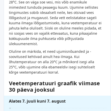
28°C. See on väga soe vesi, mis võib enamikule
inimestest tunduda peaaegu kuum. Ujumine sellistes
tingimustes sobib ideaalselt neile, kes otsivad vees
lõõgastust ja mugavust. Seda vett eelistatakse sageli
kuuma ilmaga lõõgastumiseks, kuna veetemperatuur ei
jahuta keha oluliselt. Siiski on oluline meeles pidada, et
nii soojas vees on vajalik ettevaatus, kuna pikaajaline
kokkupuude ilma puhkuseta võib põhjustada
ülekuumenemist.
Oluline on märkida, et need ujumisnõuanded ja -
soovitused kehtivad ainult hea ilmaga. Kui
õhutemperatuur on alla 20°C ja mõnikord isegi alla
25°C, võib ujumine olla ebameeldiv isegi suhteliselt
kõrge veetemperatuuri korral.
Veetemperatuuri graafik viimase
30 päeva jooksul
Alates 7. juuli kuni 7. august
33°