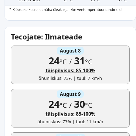
* Klõpsake kuule, et näha üksikasjalikke veetemperatuuri andmeid.
Tecojate: Ilmateade
August 8
24
31
°C
/
°C
täispilvisus: 85-100%
õhuniiskus: 73% | tuul: 7 km/h
August 9
24
30
°C
/
°C
täispilvisus: 85-100%
õhuniiskus: 77% | tuul: 11 km/h