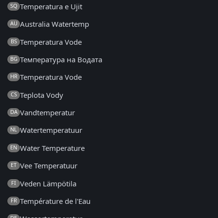
Temperatura e Ujit
SQ
Australia Watertemp
AU
Temperatura Vode
BS
Температура на Водата
BG
Temperatura Vode
HR
Teplota Vody
CS
Vandtemperatur
DA
Watertemperatuur
NL
Water Temperature
EN
Vee Temperatuur
ET
Veden Lämpötila
FI
Température de l'Eau
FR
DE