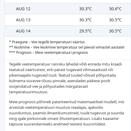
AUG 12
30.3°C
30.6°C
AUG 13
30.3°C
30.5°C
AUG 14
29.5°C
30.5°C
* Praegune – Vee tegelik temperatuuri väärtus
** Keskmine – Vee keskmine temperatuur sel päeval viimastel aastatel
*** Prognoos – Meie veetemperatuuri prognoos
Tegelik veetemperatuur ranniku lähedal võib erineda mitu kraadi
teatatud väärtustest, eriti pärast tugevaid vihmasadusid või
pikemaajalisi tugevaid tuuli. Teatud tuuled võivad põhjustada
külmema süvavee tõusu pinnale, asendades päikese poolt
soojendatud vee ja põhjustades märgatavaid
temperatuurimuutusi.
Meie prognoos põhineb patenteeritud matemaatilisel mudelil, mis
arvestab veetemperatuuri muutusi reaalajas, ajaloolisi
suundumusi, peamisi ilmastikumustreid, tuule tugevust ja suunda
ning igale piirkonnale omast õhutemperatuuri. Lisaks kaasame
täpsuse suurendamiseks andmeid teistest kuurortidest.