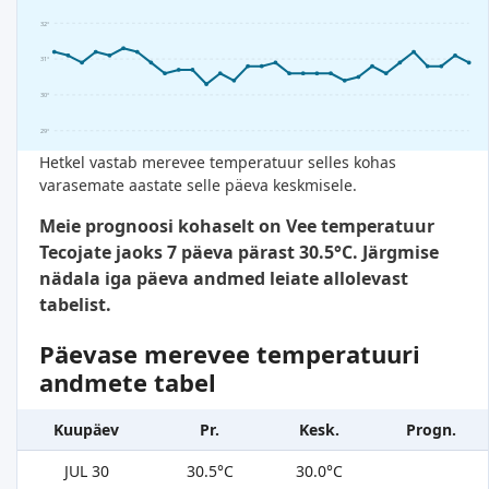
32°
31°
30°
29°
Hetkel vastab merevee temperatuur selles kohas
varasemate aastate selle päeva keskmisele.
Meie prognoosi kohaselt on Vee temperatuur
Tecojate jaoks 7 päeva pärast 30.5°C. Järgmise
nädala iga päeva andmed leiate allolevast
tabelist.
Päevase merevee temperatuuri
andmete tabel
Kuupäev
Pr.
Kesk.
Progn.
JUL 30
30.5°C
30.0°C