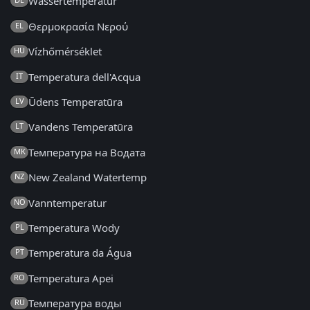
Wassertemperatur
Θερμοκρασία Νερού
EL
Vízhőmérséklet
HU
Temperatura dell'Acqua
IT
Ūdens Temperatūra
LV
Vandens Temperatūra
LT
Температура на Водата
MK
New Zealand Watertemp
NZ
Vanntemperatur
NO
Temperatura Wody
PL
Temperatura da Água
PT
Temperatura Apei
RO
Температура воды
RU