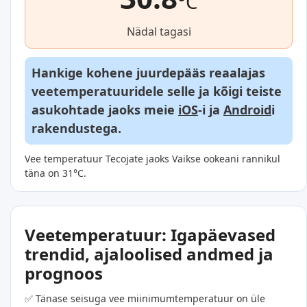
°C
Nädal tagasi
Hankige kohene juurdepääs reaalajas
veetemperatuuridele selle ja kõigi teiste
asukohtade jaoks meie
iOS
-i ja
Android
i
rakendustega.
Vee temperatuur Tecojate jaoks Vaikse ookeani rannikul
täna on 31°C.
Veetemperatuur: Igapäevased
trendid, ajaloolised andmed ja
prognoos
✅ Tänase seisuga vee miinimumtemperatuur on üle