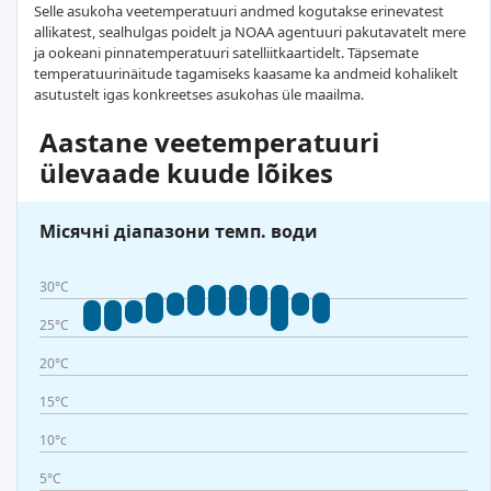
Selle asukoha veetemperatuuri andmed kogutakse erinevatest
allikatest, sealhulgas poidelt ja NOAA agentuuri pakutavatelt mere
ja ookeani pinnatemperatuuri satelliitkaartidelt. Täpsemate
temperatuurinäitude tagamiseks kaasame ka andmeid kohalikelt
asutustelt igas konkreetses asukohas üle maailma.
Aastane veetemperatuuri
ülevaade kuude lõikes
Місячні діапазони темп. води
30°C
25°C
20°C
15°C
10°c
5°C