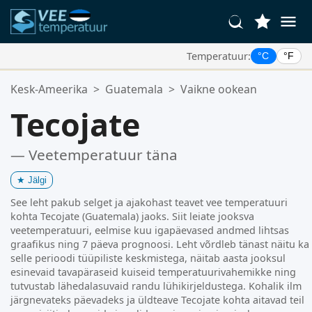
Temperatuur:
°C
°F
Teie Lemmikasukohad:
Kesk-Ameerika
>
Guatemala
>
Vaikne ookean
Teie lemmikute loend on tühi.
Tecojate
— Veetemperatuur täna
★
Jälgi
See leht pakub selget ja ajakohast teavet vee temperatuuri
kohta Tecojate (Guatemala) jaoks. Siit leiate jooksva
veetemperatuuri, eelmise kuu igapäevased andmed lihtsas
graafikus ning 7 päeva prognoosi. Leht võrdleb tänast näitu ka
selle perioodi tüüpiliste keskmistega, näitab aasta jooksul
esinevaid tavapäraseid kuiseid temperatuurivahemikke ning
tutvustab lähedalasuvaid randu lühikirjeldustega. Kohalik ilm
järgnevateks päevadeks ja üldteave Tecojate kohta aitavad teil