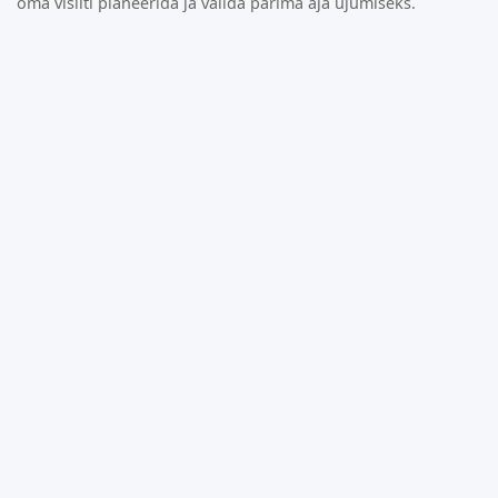
oma visiiti planeerida ja valida parima aja ujumiseks.