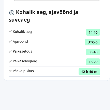
Kohalik aeg, ajavöönd ja
suveaeg
✅ Kohalik aeg
14:40
✅ Ajavöönd
UTC-6
✅ Päikesetõus
05:48
✅ Päikeseloojang
18:29
✅ Päeva pikkus
12 h 40 m