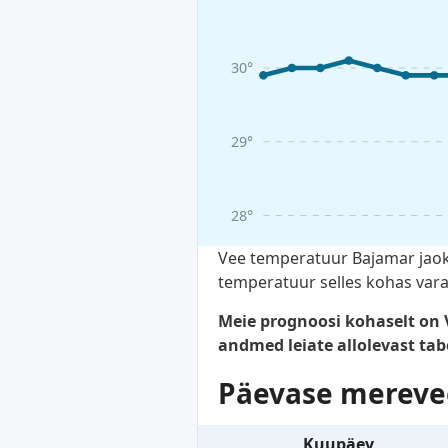
30°
29°
28°
Vee temperatuur Bajamar jaoks
temperatuur selles kohas vara
Meie prognoosi kohaselt on 
andmed leiate allolevast tabe
Päevase mereve
Kuupäev