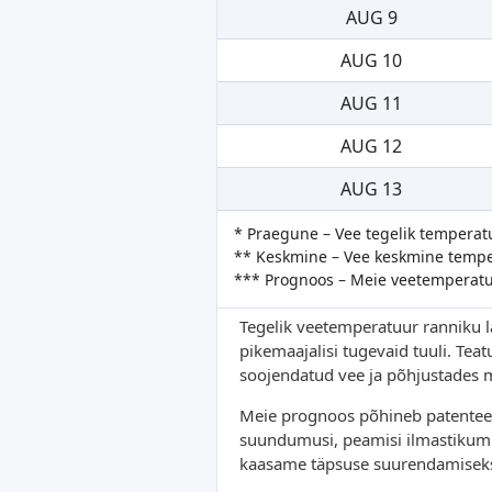
AUG 9
AUG 10
AUG 11
AUG 12
AUG 13
* Praegune – Vee tegelik temperat
** Keskmine – Vee keskmine temper
*** Prognoos – Meie veetemperat
Tegelik veetemperatuur ranniku lä
pikemaajalisi tugevaid tuuli. Te
soojendatud vee ja põhjustades 
Meie prognoos põhineb patenteeri
suundumusi, peamisi ilmastikumus
kaasame täpsuse suurendamiseks 