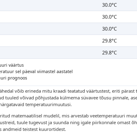
30.0°C
30.0°C
30.0°C
29.8°C
29.8°C
uuri väärtus
atuur sel päeval viimastel aastatel
uuri prognoos
hedal võib erineda mitu kraadi teatatud väärtustest, eriti päras
atud tuuled võivad põhjustada külmema süvavee tõusu pinnale, as
märgatavaid temperatuurimuutusi.
tud matemaatilisel mudelil, mis arvestab veetemperatuuri muutus
treid, tuule tugevust ja suunda ning igale piirkonnale omast õ
andmeid teistest kuurortidest.