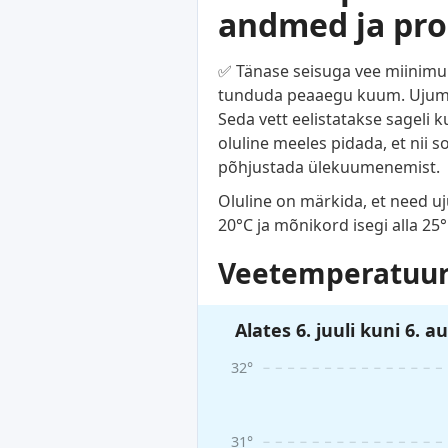
andmed ja pr
✅ Tänase seisuga vee miinimum
tunduda peaaegu kuum. Ujumine
Seda vett eelistatakse sageli 
oluline meeles pidada, et nii 
põhjustada ülekuumenemist.
Oluline on märkida, et need u
20°C ja mõnikord isegi alla 25
Veetemperatuuri
Alates 6. juuli kuni 6. a
32°
31°