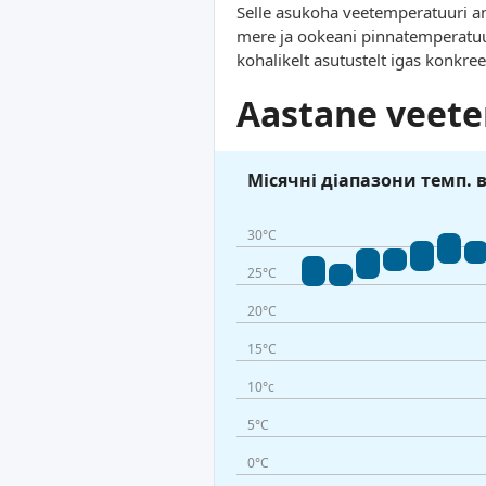
Selle asukoha veetemperatuuri an
mere ja ookeani pinnatemperatuu
kohalikelt asutustelt igas konkr
Aastane veete
Місячні діапазони темп. 
30°C
25°C
20°C
15°C
10°c
5°C
0°C