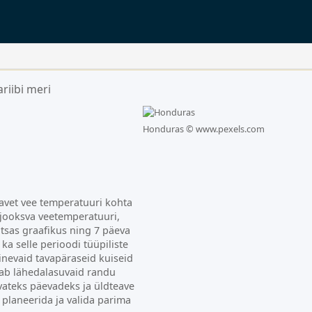
ariibi meri
Honduras ©
www.pexels.com
eavet vee temperatuuri kohta
e jooksva veetemperatuuri,
tsas graafikus ning 7 päeva
ka selle perioodi tüüpiliste
inevaid tavapäraseid kuiseid
ab lähedalasuvaid randu
evateks päevadeks ja üldteave
i planeerida ja valida parima