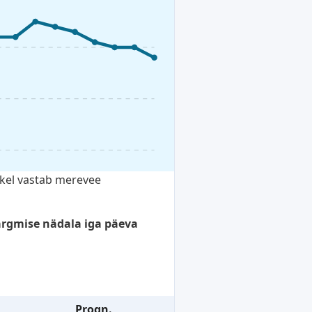
tkel vastab merevee
ärgmise nädala iga päeva
Progn.