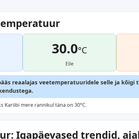
temperatuur
30.0
°C
Eile
äs reaalajas veetemperatuuridele selle ja kõigi 
akendustega.
 Kariibi mere rannikul täna on 30°C.
r: Igapäevased trendid, aja