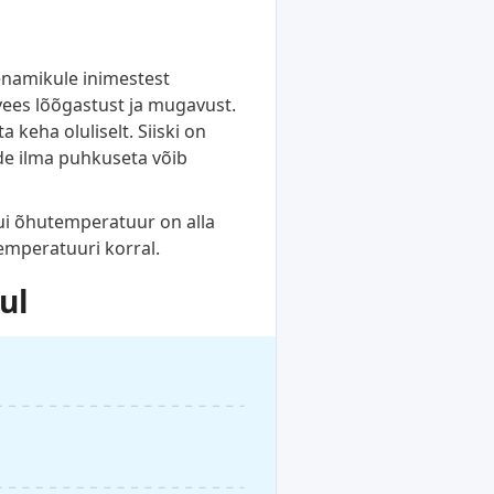
enamikule inimestest
vees lõõgastust ja mugavust.
keha oluliselt. Siiski on
ude ilma puhkuseta võib
Kui õhutemperatuur on alla
temperatuuri korral.
ul