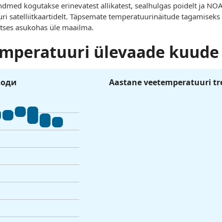
dmed kogutakse erinevatest allikatest, sealhulgas poidelt ja NO
ri satelliitkaartidelt. Täpsemate temperatuurinäitude tagamise
eetses asukohas üle maailma.
mperatuuri ülevaade kuude 
води
Aastane veetemperatuuri tr