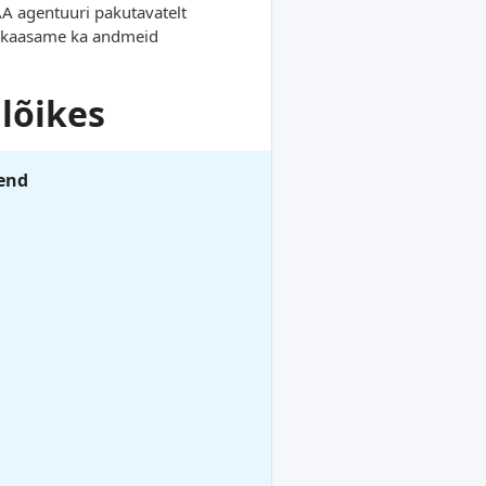
AA agentuuri pakutavatelt
ks kaasame ka andmeid
lõikes
end