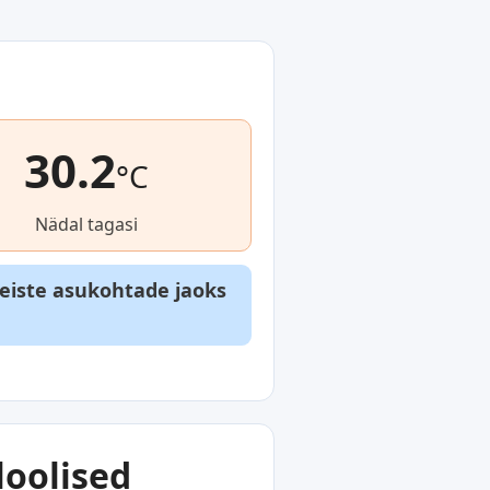
30.2
°C
Nädal tagasi
teiste asukohtade jaoks
loolised