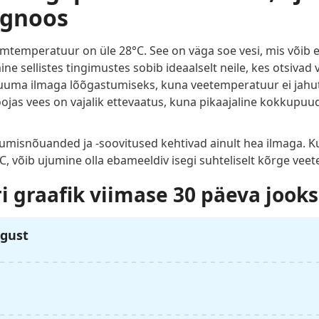
ognoos
temperatuur on üle 28°C. See on väga soe vesi, mis võib 
 sellistes tingimustes sobib ideaalselt neile, kes otsivad 
kuuma ilmaga lõõgastumiseks, kuna veetemperatuur ei jahuta 
soojas vees on vajalik ettevaatus, kuna pikaajaline kokkupu
jumisnõuanded ja -soovitused kehtivad ainult hea ilmaga. 
°C, võib ujumine olla ebameeldiv isegi suhteliselt kõrge vee
 graafik viimase 30 päeva jooks
ugust