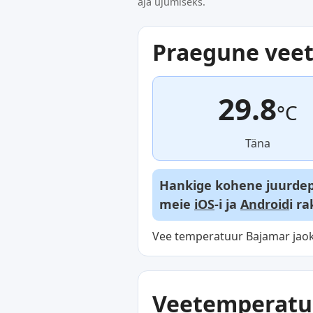
aja ujumiseks.
Praegune vee
29.8
°C
Täna
Hankige kohene juurdepä
meie
iOS
-i ja
Android
i r
Vee temperatuur Bajamar jaoks
Veetemperatuu