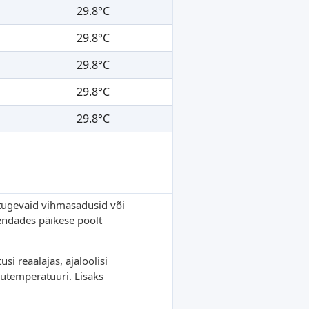
29.8°C
29.8°C
29.8°C
29.8°C
29.8°C
t tugevaid vihmasadusid või
endades päikese poolt
i reaalajas, ajaloolisi
hutemperatuuri. Lisaks