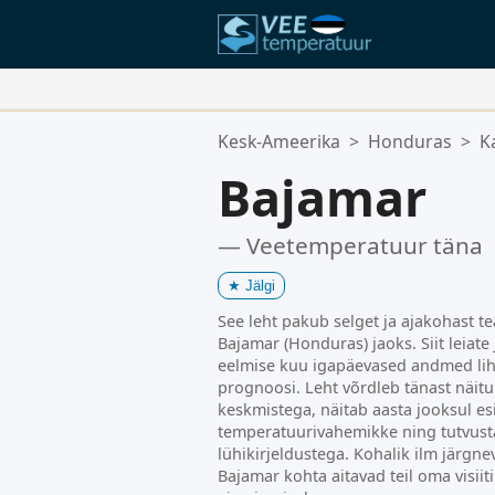
Teie Lemmikasukohad:
Kesk-Ameerika
>
Honduras
>
K
Teie lemmikute loend on tühi.
Bajamar
— Veetemperatuur täna
★
Jälgi
See leht pakub selget ja ajakohast t
Bajamar (Honduras) jaoks. Siit leiat
eelmise kuu igapäevased andmed lih
prognoosi. Leht võrdleb tänast näitu 
keskmistega, näitab aasta jooksul es
temperatuurivahemikke ning tutvust
lühikirjeldustega. Kohalik ilm järgn
Bajamar kohta aitavad teil oma visiit