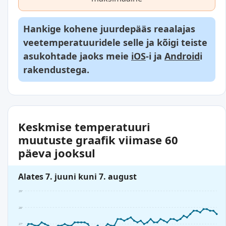
Hankige kohene juurdepääs reaalajas
veetemperatuuridele selle ja kõigi teiste
asukohtade jaoks meie
iOS
-i ja
Android
i
rakendustega.
Keskmise temperatuuri
muutuste graafik viimase 60
päeva jooksul
Alates 7. juuni kuni 7. august
29°
28°
27°