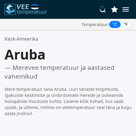
Temperatuur:
°C
°F
Teie Lemmikasukohad:
Kesk-Ameerika
Teie lemmikute loend on tühi.
Aruba
— Merevee temperatuur ja aastased
vahemikud
Mere temperatuur täna Aruba. Uuri tänaste tingimuste,
igakuiste keskmiste ja ümbritsevate merede ja ookeanide
hooajaliste muutuste kohta. Leiame kõik kohad, kus saab
ujuda, ja ütleme, milline on veetemperatuur seal täna ja kogu
aasta jooksul.