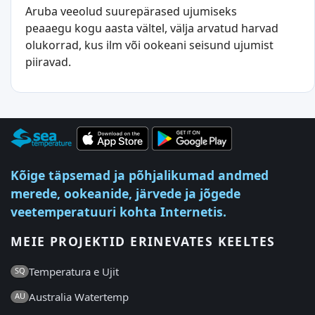
Aruba veeolud suurepärased ujumiseks
peaaegu kogu aasta vältel, välja arvatud harvad
olukorrad, kus ilm või ookeani seisund ujumist
piiravad.
Kõige täpsemad ja põhjalikumad andmed
merede, ookeanide, järvede ja jõgede
veetemperatuuri kohta Internetis.
MEIE PROJEKTID ERINEVATES KEELTES
Temperatura e Ujit
SQ
Australia Watertemp
AU