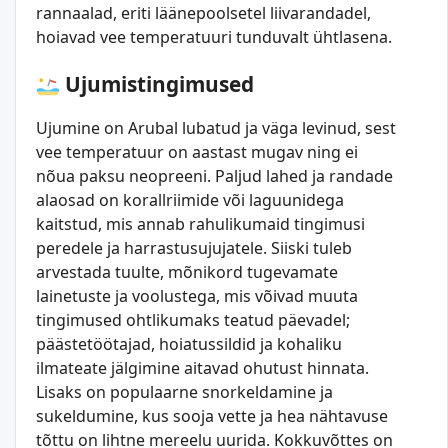
rannaalad, eriti läänepoolsetel liivarandadel,
hoiavad vee temperatuuri tunduvalt ühtlasena.
Ujumistingimused
Ujumine on Arubal lubatud ja väga levinud, sest
vee temperatuur on aastast mugav ning ei
nõua paksu neopreeni. Paljud lahed ja randade
alaosad on korallriimide või laguunidega
kaitstud, mis annab rahulikumaid tingimusi
peredele ja harrastusujujatele. Siiski tuleb
arvestada tuulte, mõnikord tugevamate
lainetuste ja voolustega, mis võivad muuta
tingimused ohtlikumaks teatud päevadel;
päästetöötajad, hoiatussildid ja kohaliku
ilmateate jälgimine aitavad ohutust hinnata.
Lisaks on populaarne snorkeldamine ja
sukeldumine, kus sooja vette ja hea nähtavuse
tõttu on lihtne mereelu uurida. Kokkuvõttes on