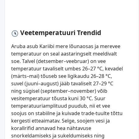
Veetemperatuuri Trendid
Aruba asub Kariibi mere lõunaosas ja merevee
temperatuur on seal aastaringselt meeldivalt
soe. Talvel (detsember–veebruar) on vee
temperatuur tavaliselt umbes 26–27 °C, kevadel
(märts–mai) tõuseb see ligikaudu 26–28 °C,
suvel (juuni–august) jääb tavaliselt 27–29 °C
ning sügisel (september–november) võib
vesitemperatuur tõusta kuni 30 °C. Suur
temperatuuriamplituud puudub, nii et vee
soojus on stabiilne ja kuivade trade-tuulte tõttu
kergesti etteaimatav. Selge, soojem vesi ja
korallrifid annavad hea nähtavuse
snorkeldamiseks ja sukeldumiseks ning