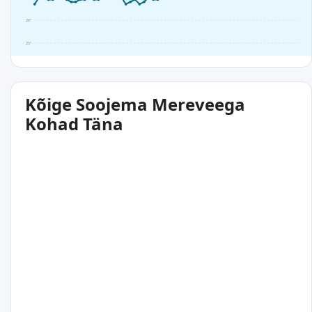
26°
25°
Kõige Soojema Mereveega
Kohad Täna
28°C