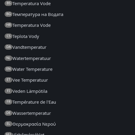
Temperatura Vode
BS
Температура на Водата
BG
Temperatura Vode
HR
Teplota Vody
CS
Vandtemperatur
DA
Watertemperatuur
NL
Water Temperature
EN
Vee Temperatuur
ET
Veden Lämpötila
FI
Température de l'Eau
FR
Wassertemperatur
DE
Θερμοκρασία Νερού
EL
Vízhőmérséklet
HU