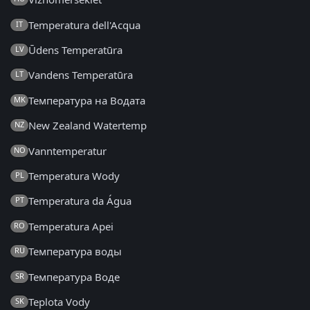
Temperatura dell'Acqua
IT
Ūdens Temperatūra
LV
Vandens Temperatūra
LT
Температура на Водата
MK
New Zealand Watertemp
NZ
Vanntemperatur
NO
Temperatura Wody
PL
Temperatura da Água
PT
Temperatura Apei
RO
Температура воды
RU
Температура Воде
SR
Teplota Vody
SK